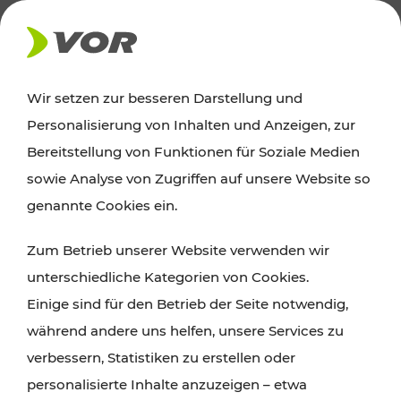
AKTUELLES
Wir setzen zur besseren Darstellung und
Personalisierung von Inhalten und Anzeigen, zur
Ausflugstipps
Bereitstellung von Funktionen für Soziale Medien
sowie Analyse von Zugriffen auf unsere Website so
Wien, Niederösterreich und das Burgenland
genannte Cookies ein.
entdecken: Egal ob Familienabenteuer,
Zum Betrieb unserer Website verwenden wir
Wanderungen, Kultur und Gastronomie,
unterschiedliche Kategorien von Cookies.
Radtouren oder purer Naturgenuss – viele
Einige sind für den Betrieb der Seite notwendig,
Attraktionen sind mit den Ticket- und Fahrplan-
während andere uns helfen, unsere Services zu
Angeboten des VOR gut und schnell erreichbar.
verbessern, Statistiken zu erstellen oder
personalisierte Inhalte anzuzeigen – etwa
ROUTE PLANEN