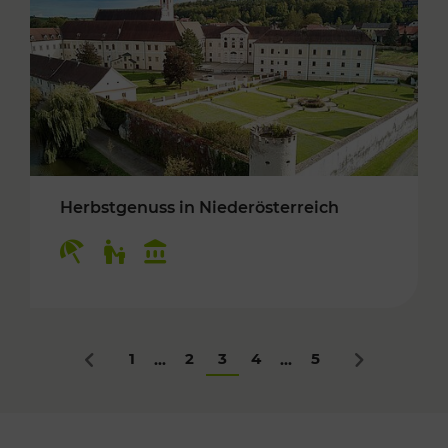
Herbstgenuss in Niederösterreich
Kategorien: Erholung, Für Kinder, Kulturangeb
1
2
3
4
5
...
...
Zurück
Nächstes