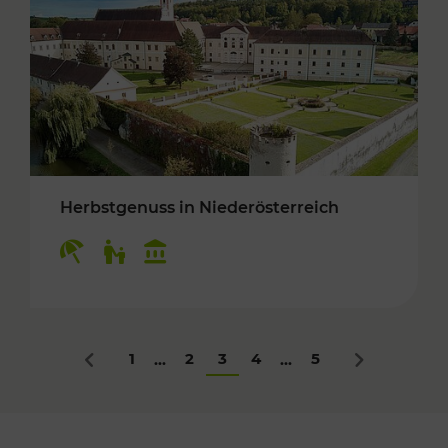
Herbstgenuss in Niederösterreich
Kategorien: Erholung, Für Kinder, Kulturangeb
1
2
3
4
5
...
...
Zurück
Nächstes