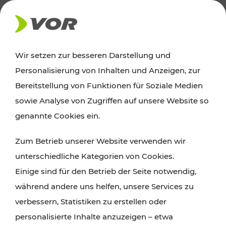
AKTUELLES
Wir setzen zur besseren Darstellung und
Personalisierung von Inhalten und Anzeigen, zur
Ausflugstipps
Bereitstellung von Funktionen für Soziale Medien
sowie Analyse von Zugriffen auf unsere Website so
Wien, Niederösterreich und das Burgenland
genannte Cookies ein.
entdecken: Egal ob Familienabenteuer,
Zum Betrieb unserer Website verwenden wir
Wanderungen, Kultur und Gastronomie,
unterschiedliche Kategorien von Cookies.
Radtouren oder purer Naturgenuss – viele
Einige sind für den Betrieb der Seite notwendig,
Attraktionen sind mit den Ticket- und Fahrplan-
während andere uns helfen, unsere Services zu
Angeboten des VOR gut und schnell erreichbar.
verbessern, Statistiken zu erstellen oder
personalisierte Inhalte anzuzeigen – etwa
ROUTE PLANEN