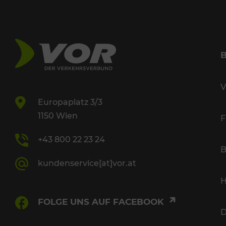
V
Europaplatz 3/3
1150 Wien
F
+43 800 22 23 24
B
kundenservice[at]vor.at
H
FOLGE UNS AUF FACEBOOK
D