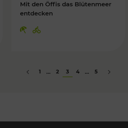
Mit den Öffis das Blütenmeer
entdecken
Kategorien: Erholung, Radwege
1
2
3
4
5
...
...
Zurück
Nächstes