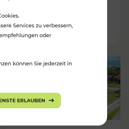
Burgenland
Cookies.
Kategorien: Erholung, Radwege, Für
sere Services zu verbessern,
r Kinder
lanempfehlungen oder
zen können Sie jederzeit in
IENSTE ERLAUBEN