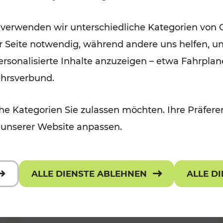
Ausflugsbahnen und
 verwenden wir unterschiedliche Kategorien von 
Radtramper
er Seite notwendig, während andere uns helfen, un
Kategorien: Erholung, Radwege, Fü
 personalisierte Inhalte anzuzeigen – etwa Fahrp
ehrsverbund.
e Kategorien Sie zulassen möchten. Ihre Präferen
 unserer Website anpassen.
ALLE DIENSTE ABLEHNEN
ALLE D