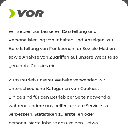
AKTUELLES
Wir setzen zur besseren Darstellung und
Personalisierung von Inhalten und Anzeigen, zur
Ausflugstipps
Bereitstellung von Funktionen für Soziale Medien
sowie Analyse von Zugriffen auf unsere Website so
Wien, Niederösterreich und das Burgenland
genannte Cookies ein.
entdecken: Egal ob Familienabenteuer,
Zum Betrieb unserer Website verwenden wir
Wanderungen, Kultur und Gastronomie,
unterschiedliche Kategorien von Cookies.
Radtouren oder purer Naturgenuss – viele
Einige sind für den Betrieb der Seite notwendig,
Attraktionen sind mit den Ticket- und Fahrplan-
während andere uns helfen, unsere Services zu
Angeboten des VOR gut und schnell erreichbar.
verbessern, Statistiken zu erstellen oder
personalisierte Inhalte anzuzeigen – etwa
ROUTE PLANEN