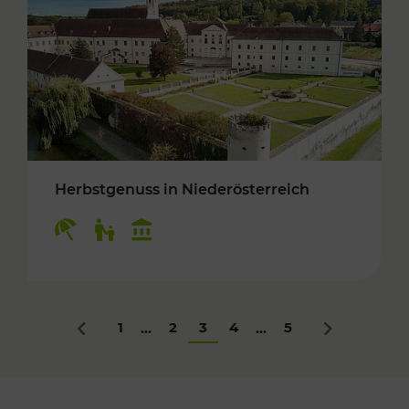
Herbstgenuss in Niederösterreich
Kategorien: Erholung, Für Kinder, Kulturangeb
1
2
3
4
5
...
...
Zurück
Nächstes