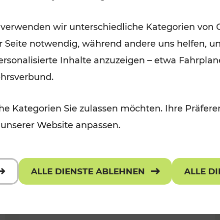
Ausflugsbahnen und
 verwenden wir unterschiedliche Kategorien von 
Radtramper
er Seite notwendig, während andere uns helfen, un
Kategorien: Erholung, Radwege, Fü
 personalisierte Inhalte anzuzeigen – etwa Fahrp
ehrsverbund.
e Kategorien Sie zulassen möchten. Ihre Präferen
 unserer Website anpassen.
ALLE DIENSTE ABLEHNEN
ALLE D