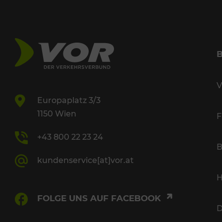
V
Europaplatz 3/3
1150 Wien
F
+43 800 22 23 24
B
kundenservice[at]vor.at
H
FOLGE UNS AUF FACEBOOK
D