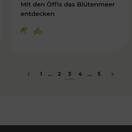
Mit den Öffis das Blütenmeer
entdecken
Kategorien: Erholung, Radwege
1
2
3
4
5
...
...
Zurück
Nächstes