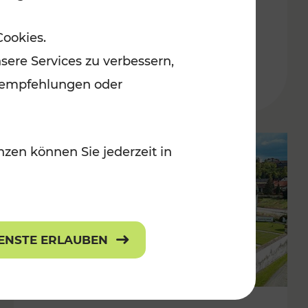
Burgenland
Cookies.
Kategorien: Erholung, Radwege, Für
sere Services zu verbessern,
r Kinder
lanempfehlungen oder
zen können Sie jederzeit in
IENSTE ERLAUBEN