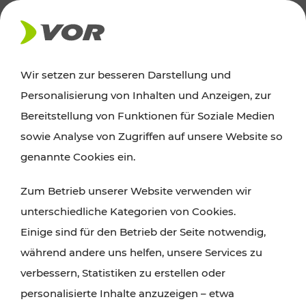
AKTUELLES
Wir setzen zur besseren Darstellung und
Personalisierung von Inhalten und Anzeigen, zur
Ausflugstipps
Bereitstellung von Funktionen für Soziale Medien
sowie Analyse von Zugriffen auf unsere Website so
Wien, Niederösterreich und das Burgenland
genannte Cookies ein.
entdecken: Egal ob Familienabenteuer,
Zum Betrieb unserer Website verwenden wir
Wanderungen, Kultur und Gastronomie,
unterschiedliche Kategorien von Cookies.
Radtouren oder purer Naturgenuss – viele
Einige sind für den Betrieb der Seite notwendig,
Attraktionen sind mit den Ticket- und Fahrplan-
während andere uns helfen, unsere Services zu
Angeboten des VOR gut und schnell erreichbar.
verbessern, Statistiken zu erstellen oder
personalisierte Inhalte anzuzeigen – etwa
ROUTE PLANEN