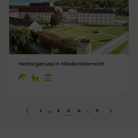
Herbstgenuss in Niederösterreich
Kategorien: Erholung, Für Kinder, Kulturangeb
1
2
3
4
5
...
...
Zurück
Nächstes