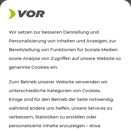
AKTUELLES
Wir setzen zur besseren Darstellung und
Personalisierung von Inhalten und Anzeigen, zur
Ausflugstipps
Bereitstellung von Funktionen für Soziale Medien
sowie Analyse von Zugriffen auf unsere Website so
Wien, Niederösterreich und das Burgenland
genannte Cookies ein.
entdecken: Egal ob Familienabenteuer,
Zum Betrieb unserer Website verwenden wir
Wanderungen, Kultur und Gastronomie,
unterschiedliche Kategorien von Cookies.
Radtouren oder purer Naturgenuss – viele
Einige sind für den Betrieb der Seite notwendig,
Attraktionen sind mit den Ticket- und Fahrplan-
während andere uns helfen, unsere Services zu
Angeboten des VOR gut und schnell erreichbar.
verbessern, Statistiken zu erstellen oder
personalisierte Inhalte anzuzeigen – etwa
ROUTE PLANEN