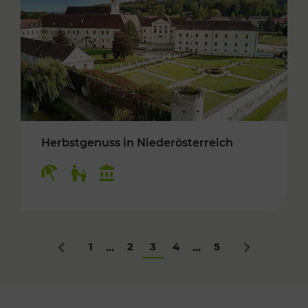
Herbstgenuss in Niederösterreich
Kategorien: Erholung, Für Kinder, Kulturangeb
1
2
3
4
5
...
...
Zurück
Nächstes