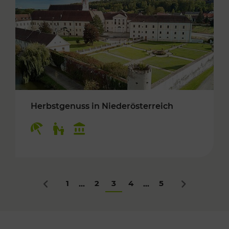
Herbstgenuss in Niederösterreich
Kategorien: Erholung, Für Kinder, Kulturangeb
1
2
3
4
5
...
...
Zurück
Nächstes