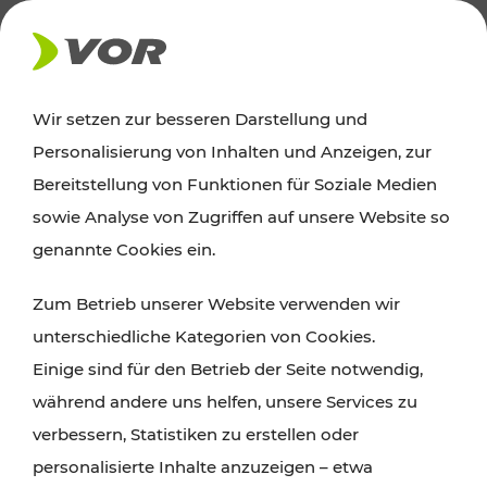
AKTUELLES
Wir setzen zur besseren Darstellung und
Personalisierung von Inhalten und Anzeigen, zur
Ausflugstipps
Bereitstellung von Funktionen für Soziale Medien
sowie Analyse von Zugriffen auf unsere Website so
Wien, Niederösterreich und das Burgenland
genannte Cookies ein.
entdecken: Egal ob Familienabenteuer,
Zum Betrieb unserer Website verwenden wir
Wanderungen, Kultur und Gastronomie,
unterschiedliche Kategorien von Cookies.
Radtouren oder purer Naturgenuss – viele
Einige sind für den Betrieb der Seite notwendig,
Attraktionen sind mit den Ticket- und Fahrplan-
während andere uns helfen, unsere Services zu
Angeboten des VOR gut und schnell erreichbar.
verbessern, Statistiken zu erstellen oder
personalisierte Inhalte anzuzeigen – etwa
ROUTE PLANEN