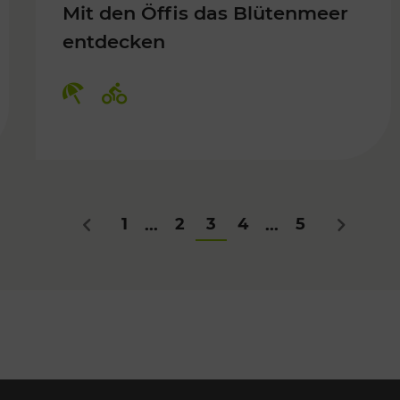
Mit den Öffis das Blütenmeer
entdecken
Kategorien: Erholung, Radwege
1
2
3
4
5
...
...
Zurück
Nächstes