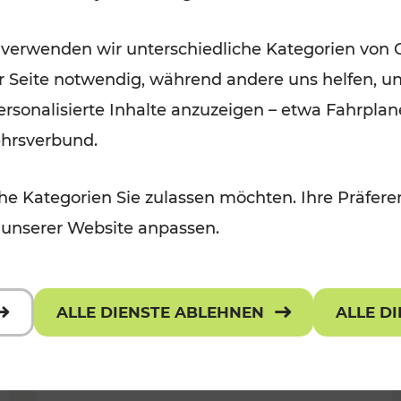
Ausflugsbahnen und
 verwenden wir unterschiedliche Kategorien von 
Radtramper
er Seite notwendig, während andere uns helfen, un
Kategorien: Erholung, Radwege, Fü
 personalisierte Inhalte anzuzeigen – etwa Fahrp
ehrsverbund.
e Kategorien Sie zulassen möchten. Ihre Präferen
 unserer Website anpassen.
ALLE DIENSTE ABLEHNEN
ALLE D