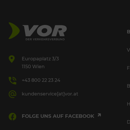
V
Europaplatz 3/3
1150 Wien
F
+43 800 22 23 24
B
kundenservice[at]vor.at
H
FOLGE UNS AUF FACEBOOK
D