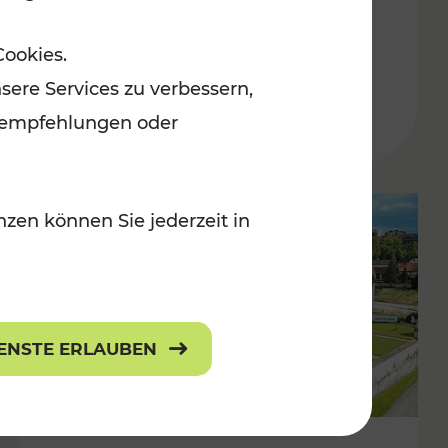
Burgenland
Cookies.
Kategorien: Erholung, Radwege, Für
sere Services zu verbessern,
r Kinder
lanempfehlungen oder
zen können Sie jederzeit in
IENSTE ERLAUBEN