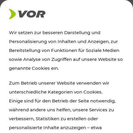
AKTUELLES
Wir setzen zur besseren Darstellung und
Personalisierung von Inhalten und Anzeigen, zur
Ausflugstipps
Bereitstellung von Funktionen für Soziale Medien
sowie Analyse von Zugriffen auf unsere Website so
Wien, Niederösterreich und das Burgenland
genannte Cookies ein.
entdecken: Egal ob Familienabenteuer,
Zum Betrieb unserer Website verwenden wir
Wanderungen, Kultur und Gastronomie,
unterschiedliche Kategorien von Cookies.
Radtouren oder purer Naturgenuss – viele
Einige sind für den Betrieb der Seite notwendig,
Attraktionen sind mit den Ticket- und Fahrplan-
während andere uns helfen, unsere Services zu
Angeboten des VOR gut und schnell erreichbar.
verbessern, Statistiken zu erstellen oder
personalisierte Inhalte anzuzeigen – etwa
ROUTE PLANEN