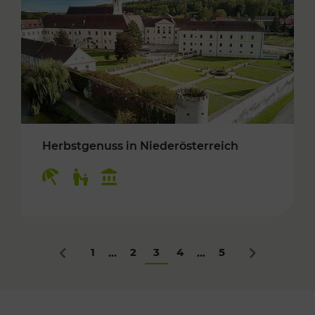
Herbstgenuss in Niederösterreich
Kategorien: Erholung, Für Kinder, Kulturangeb
1
2
3
4
5
...
...
Zurück
Nächstes