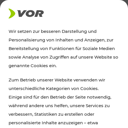
AKTUELLES
Wir setzen zur besseren Darstellung und
Personalisierung von Inhalten und Anzeigen, zur
Ausflugstipps
Bereitstellung von Funktionen für Soziale Medien
sowie Analyse von Zugriffen auf unsere Website so
Wien, Niederösterreich und das Burgenland
genannte Cookies ein.
entdecken: Egal ob Familienabenteuer,
Zum Betrieb unserer Website verwenden wir
Wanderungen, Kultur und Gastronomie,
unterschiedliche Kategorien von Cookies.
Radtouren oder purer Naturgenuss – viele
Einige sind für den Betrieb der Seite notwendig,
Attraktionen sind mit den Ticket- und Fahrplan-
während andere uns helfen, unsere Services zu
Angeboten des VOR gut und schnell erreichbar.
verbessern, Statistiken zu erstellen oder
personalisierte Inhalte anzuzeigen – etwa
ROUTE PLANEN