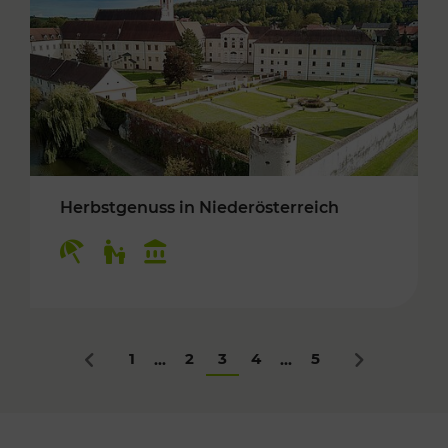
Herbstgenuss in Niederösterreich
Kategorien: Erholung, Für Kinder, Kulturangeb
1
2
3
4
5
...
...
Zurück
Nächstes