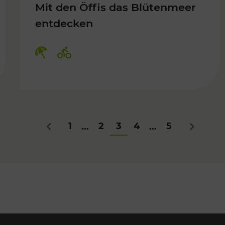
Mit den Öffis das Blütenmeer
entdecken
Kategorien: Erholung, Radwege
1
2
3
4
5
...
...
Zurück
Nächstes