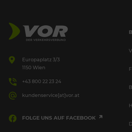
V
Europaplatz 3/3
1150 Wien
F
+43 800 22 23 24
B
kundenservice[at]vor.at
H
FOLGE UNS AUF FACEBOOK
D