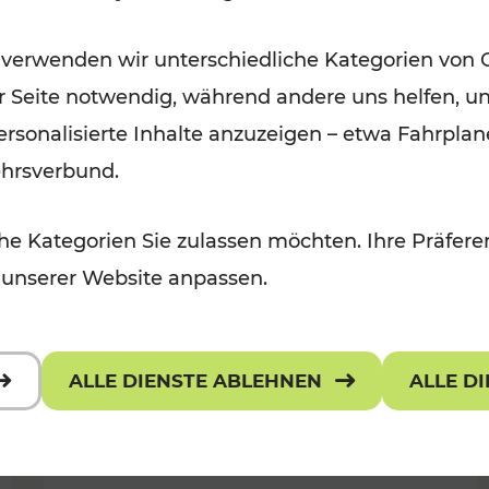
Ausflugsbahnen und
 verwenden wir unterschiedliche Kategorien von 
Radtramper
er Seite notwendig, während andere uns helfen, un
Kategorien: Erholung, Radwege, Fü
 personalisierte Inhalte anzuzeigen – etwa Fahrp
ehrsverbund.
e Kategorien Sie zulassen möchten. Ihre Präferen
 unserer Website anpassen.
ALLE DIENSTE ABLEHNEN
ALLE D