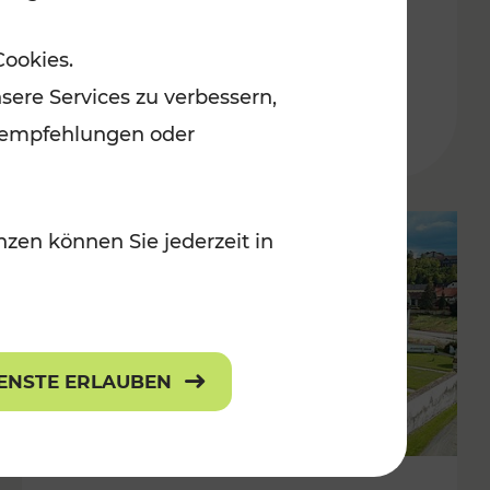
Burgenland
Cookies.
Kategorien: Erholung, Radwege, Für
sere Services zu verbessern,
r Kinder
lanempfehlungen oder
zen können Sie jederzeit in
IENSTE ERLAUBEN