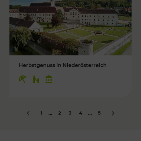
Herbstgenuss in Niederösterreich
Kategorien: Erholung, Für Kinder, Kulturangeb
1
2
3
4
5
...
...
Zurück
Nächstes