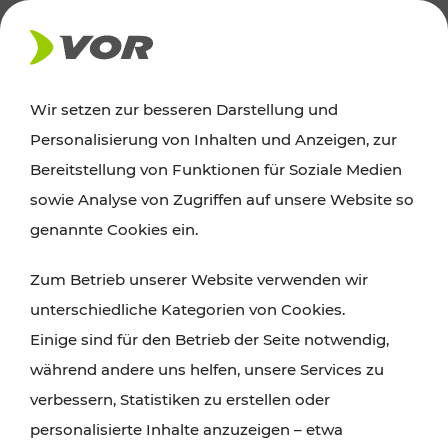
AKTUELLES
Wir setzen zur besseren Darstellung und
Personalisierung von Inhalten und Anzeigen, zur
Ausflugstipps
Bereitstellung von Funktionen für Soziale Medien
sowie Analyse von Zugriffen auf unsere Website so
Wien, Niederösterreich und das Burgenland
genannte Cookies ein.
entdecken: Egal ob Familienabenteuer,
Zum Betrieb unserer Website verwenden wir
Wanderungen, Kultur und Gastronomie,
unterschiedliche Kategorien von Cookies.
Radtouren oder purer Naturgenuss – viele
Einige sind für den Betrieb der Seite notwendig,
Attraktionen sind mit den Ticket- und Fahrplan-
während andere uns helfen, unsere Services zu
Angeboten des VOR gut und schnell erreichbar.
verbessern, Statistiken zu erstellen oder
personalisierte Inhalte anzuzeigen – etwa
ROUTE PLANEN