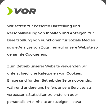
AKTUELLES
Wir setzen zur besseren Darstellung und
Personalisierung von Inhalten und Anzeigen, zur
Ausflugstipps
Bereitstellung von Funktionen für Soziale Medien
sowie Analyse von Zugriffen auf unsere Website so
Wien, Niederösterreich und das Burgenland
genannte Cookies ein.
entdecken: Egal ob Familienabenteuer,
Zum Betrieb unserer Website verwenden wir
Wanderungen, Kultur und Gastronomie,
unterschiedliche Kategorien von Cookies.
Radtouren oder purer Naturgenuss – viele
Einige sind für den Betrieb der Seite notwendig,
Attraktionen sind mit den Ticket- und Fahrplan-
während andere uns helfen, unsere Services zu
Angeboten des VOR gut und schnell erreichbar.
verbessern, Statistiken zu erstellen oder
personalisierte Inhalte anzuzeigen – etwa
ROUTE PLANEN