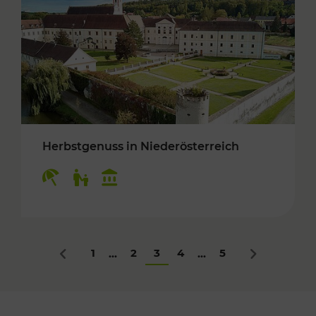
Herbstgenuss in Niederösterreich
Kategorien: Erholung, Für Kinder, Kulturangeb
1
2
3
4
5
...
...
Zurück
Nächstes