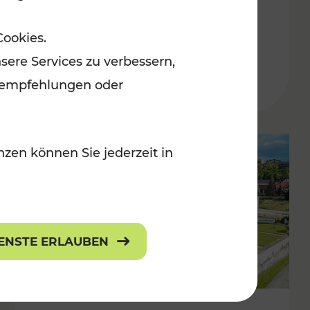
Burgenland
Cookies.
Kategorien: Erholung, Radwege, Für
sere Services zu verbessern,
r Kinder
lanempfehlungen oder
zen können Sie jederzeit in
IENSTE ERLAUBEN