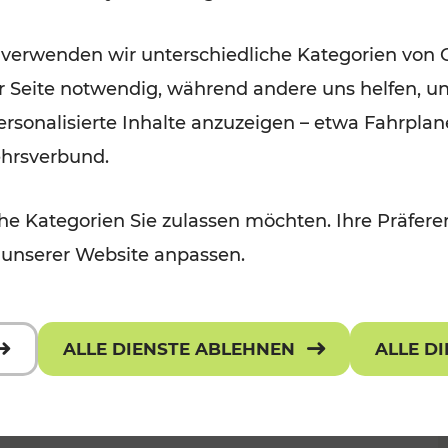
Ausflugsbahnen und
 verwenden wir unterschiedliche Kategorien von 
Radtramper
er Seite notwendig, während andere uns helfen, un
Kategorien: Erholung, Radwege, Fü
 personalisierte Inhalte anzuzeigen – etwa Fahrp
ehrsverbund.
e Kategorien Sie zulassen möchten. Ihre Präferen
 unserer Website anpassen.
ALLE DIENSTE ABLEHNEN
ALLE D