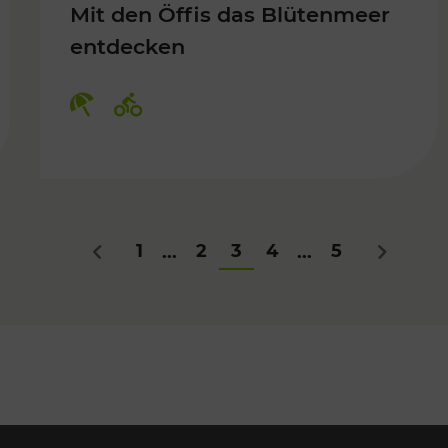
Mit den Öffis das Blütenmeer
entdecken
Kategorien: Erholung, Radwege
1
2
3
4
5
...
...
Zurück
Nächstes