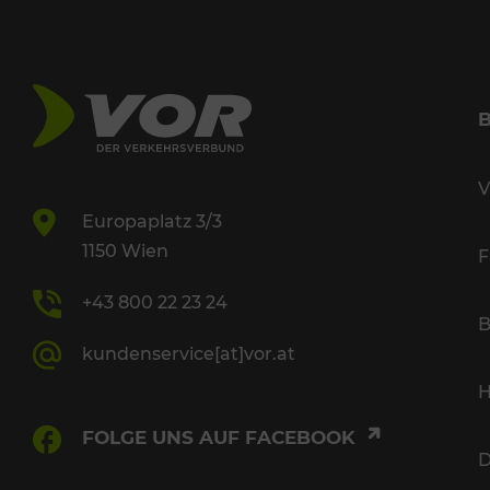
V
Europaplatz 3/3
1150 Wien
F
+43 800 22 23 24
B
kundenservice[at]vor.at
H
FOLGE UNS AUF FACEBOOK
D