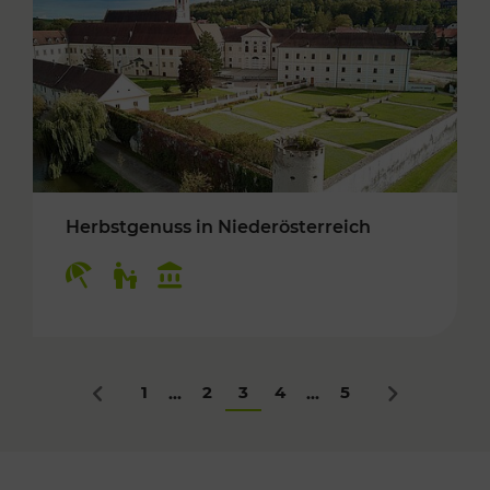
Herbstgenuss in Niederösterreich
Kategorien: Erholung, Für Kinder, Kulturangeb
1
2
3
4
5
...
...
Zurück
Nächstes