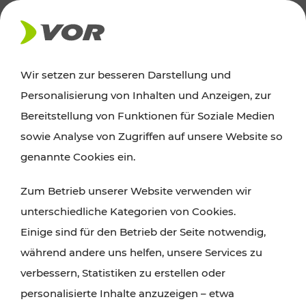
AKTUELLES
Wir setzen zur besseren Darstellung und
Personalisierung von Inhalten und Anzeigen, zur
Ausflugstipps
Bereitstellung von Funktionen für Soziale Medien
sowie Analyse von Zugriffen auf unsere Website so
Wien, Niederösterreich und das Burgenland
genannte Cookies ein.
entdecken: Egal ob Familienabenteuer,
Zum Betrieb unserer Website verwenden wir
Wanderungen, Kultur und Gastronomie,
unterschiedliche Kategorien von Cookies.
Radtouren oder purer Naturgenuss – viele
Einige sind für den Betrieb der Seite notwendig,
Attraktionen sind mit den Ticket- und Fahrplan-
während andere uns helfen, unsere Services zu
Angeboten des VOR gut und schnell erreichbar.
verbessern, Statistiken zu erstellen oder
personalisierte Inhalte anzuzeigen – etwa
ROUTE PLANEN