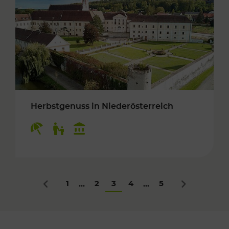
Herbstgenuss in Niederösterreich
Kategorien: Erholung, Für Kinder, Kulturangeb
1
2
3
4
5
...
...
Zurück
Nächstes