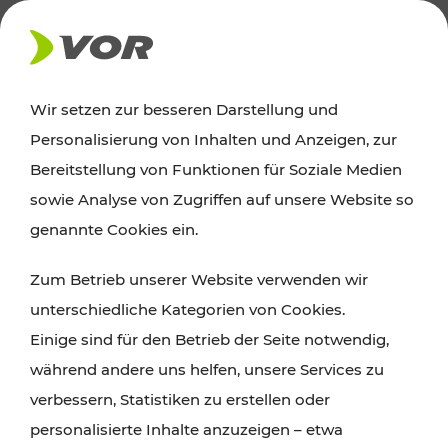
AKTUELLES
Wir setzen zur besseren Darstellung und
Personalisierung von Inhalten und Anzeigen, zur
Ausflugstipps
Bereitstellung von Funktionen für Soziale Medien
sowie Analyse von Zugriffen auf unsere Website so
Wien, Niederösterreich und das Burgenland
genannte Cookies ein.
entdecken: Egal ob Familienabenteuer,
Zum Betrieb unserer Website verwenden wir
Wanderungen, Kultur und Gastronomie,
unterschiedliche Kategorien von Cookies.
Radtouren oder purer Naturgenuss – viele
Einige sind für den Betrieb der Seite notwendig,
Attraktionen sind mit den Ticket- und Fahrplan-
während andere uns helfen, unsere Services zu
Angeboten des VOR gut und schnell erreichbar.
verbessern, Statistiken zu erstellen oder
personalisierte Inhalte anzuzeigen – etwa
ROUTE PLANEN