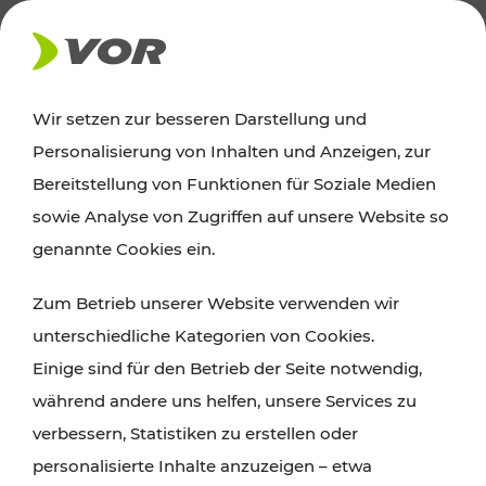
AKTUELLES
Wir setzen zur besseren Darstellung und
Personalisierung von Inhalten und Anzeigen, zur
Ausflugstipps
Bereitstellung von Funktionen für Soziale Medien
sowie Analyse von Zugriffen auf unsere Website so
Wien, Niederösterreich und das Burgenland
genannte Cookies ein.
entdecken: Egal ob Familienabenteuer,
Zum Betrieb unserer Website verwenden wir
Wanderungen, Kultur und Gastronomie,
unterschiedliche Kategorien von Cookies.
Radtouren oder purer Naturgenuss – viele
Einige sind für den Betrieb der Seite notwendig,
Attraktionen sind mit den Ticket- und Fahrplan-
während andere uns helfen, unsere Services zu
Angeboten des VOR gut und schnell erreichbar.
verbessern, Statistiken zu erstellen oder
personalisierte Inhalte anzuzeigen – etwa
ROUTE PLANEN