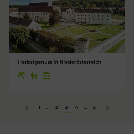
Herbstgenuss in Niederösterreich
Kategorien: Erholung, Für Kinder, Kulturangeb
1
2
3
4
5
...
...
Zurück
Nächstes