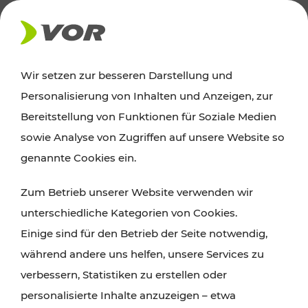
AKTUELLES
Wir setzen zur besseren Darstellung und
Personalisierung von Inhalten und Anzeigen, zur
Ausflugstipps
Bereitstellung von Funktionen für Soziale Medien
sowie Analyse von Zugriffen auf unsere Website so
Wien, Niederösterreich und das Burgenland
genannte Cookies ein.
entdecken: Egal ob Familienabenteuer,
Zum Betrieb unserer Website verwenden wir
Wanderungen, Kultur und Gastronomie,
unterschiedliche Kategorien von Cookies.
Radtouren oder purer Naturgenuss – viele
Einige sind für den Betrieb der Seite notwendig,
Attraktionen sind mit den Ticket- und Fahrplan-
während andere uns helfen, unsere Services zu
Angeboten des VOR gut und schnell erreichbar.
verbessern, Statistiken zu erstellen oder
personalisierte Inhalte anzuzeigen – etwa
ROUTE PLANEN