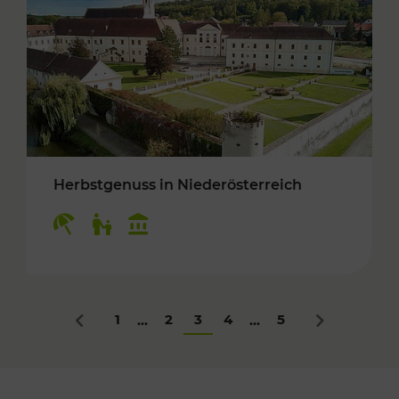
Herbstgenuss in Niederösterreich
Kategorien: Erholung, Für Kinder, Kulturangeb
1
2
3
4
5
...
...
Zurück
Nächstes