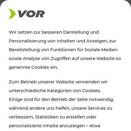
AKTUELLES
Wir setzen zur besseren Darstellung und
Personalisierung von Inhalten und Anzeigen, zur
Ausflugstipps
Bereitstellung von Funktionen für Soziale Medien
sowie Analyse von Zugriffen auf unsere Website so
Wien, Niederösterreich und das Burgenland
genannte Cookies ein.
entdecken: Egal ob Familienabenteuer,
Zum Betrieb unserer Website verwenden wir
Wanderungen, Kultur und Gastronomie,
unterschiedliche Kategorien von Cookies.
Radtouren oder purer Naturgenuss – viele
Einige sind für den Betrieb der Seite notwendig,
Attraktionen sind mit den Ticket- und Fahrplan-
während andere uns helfen, unsere Services zu
Angeboten des VOR gut und schnell erreichbar.
verbessern, Statistiken zu erstellen oder
personalisierte Inhalte anzuzeigen – etwa
ROUTE PLANEN