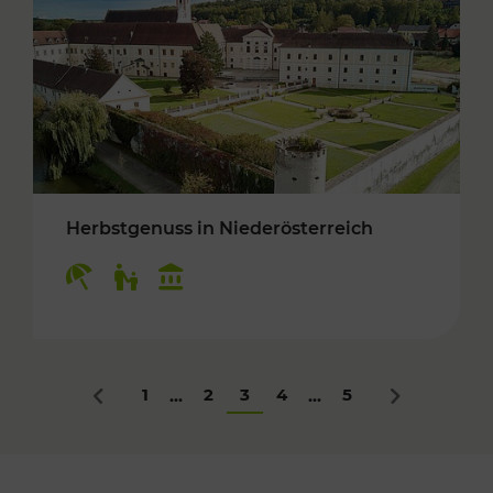
Herbstgenuss in Niederösterreich
Kategorien: Erholung, Für Kinder, Kulturangeb
1
2
3
4
5
...
...
Zurück
Nächstes