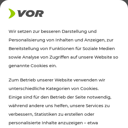
AKTUELLES
Wir setzen zur besseren Darstellung und
Personalisierung von Inhalten und Anzeigen, zur
Ausflugstipps
Bereitstellung von Funktionen für Soziale Medien
sowie Analyse von Zugriffen auf unsere Website so
Wien, Niederösterreich und das Burgenland
genannte Cookies ein.
entdecken: Egal ob Familienabenteuer,
Zum Betrieb unserer Website verwenden wir
Wanderungen, Kultur und Gastronomie,
unterschiedliche Kategorien von Cookies.
Radtouren oder purer Naturgenuss – viele
Einige sind für den Betrieb der Seite notwendig,
Attraktionen sind mit den Ticket- und Fahrplan-
während andere uns helfen, unsere Services zu
Angeboten des VOR gut und schnell erreichbar.
verbessern, Statistiken zu erstellen oder
personalisierte Inhalte anzuzeigen – etwa
ROUTE PLANEN