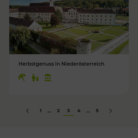
Herbstgenuss in Niederösterreich
Kategorien: Erholung, Für Kinder, Kulturangeb
1
2
3
4
5
...
...
Zurück
Nächstes