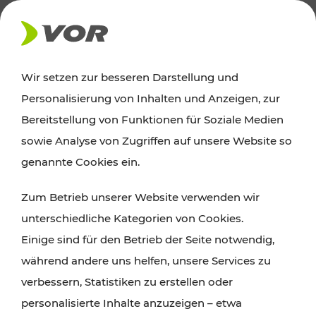
AKTUELLES
Wir setzen zur besseren Darstellung und
Personalisierung von Inhalten und Anzeigen, zur
Ausflugstipps
Bereitstellung von Funktionen für Soziale Medien
sowie Analyse von Zugriffen auf unsere Website so
Wien, Niederösterreich und das Burgenland
genannte Cookies ein.
entdecken: Egal ob Familienabenteuer,
Zum Betrieb unserer Website verwenden wir
Wanderungen, Kultur und Gastronomie,
unterschiedliche Kategorien von Cookies.
Radtouren oder purer Naturgenuss – viele
Einige sind für den Betrieb der Seite notwendig,
Attraktionen sind mit den Ticket- und Fahrplan-
während andere uns helfen, unsere Services zu
Angeboten des VOR gut und schnell erreichbar.
verbessern, Statistiken zu erstellen oder
personalisierte Inhalte anzuzeigen – etwa
ROUTE PLANEN