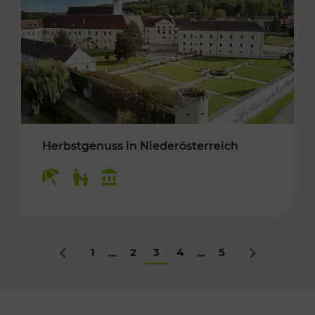
Herbstgenuss in Niederösterreich
Kategorien: Erholung, Für Kinder, Kulturangeb
1
2
3
4
5
...
...
Zurück
Nächstes