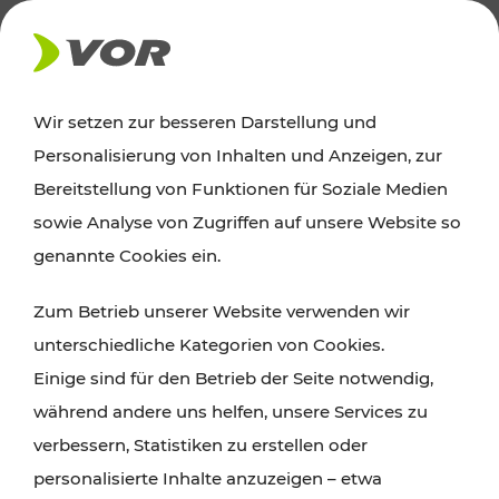
AKTUELLES
Wir setzen zur besseren Darstellung und
Personalisierung von Inhalten und Anzeigen, zur
Ausflugstipps
Bereitstellung von Funktionen für Soziale Medien
sowie Analyse von Zugriffen auf unsere Website so
Wien, Niederösterreich und das Burgenland
genannte Cookies ein.
entdecken: Egal ob Familienabenteuer,
Zum Betrieb unserer Website verwenden wir
Wanderungen, Kultur und Gastronomie,
unterschiedliche Kategorien von Cookies.
Radtouren oder purer Naturgenuss – viele
Einige sind für den Betrieb der Seite notwendig,
Attraktionen sind mit den Ticket- und Fahrplan-
während andere uns helfen, unsere Services zu
Angeboten des VOR gut und schnell erreichbar.
verbessern, Statistiken zu erstellen oder
personalisierte Inhalte anzuzeigen – etwa
ROUTE PLANEN