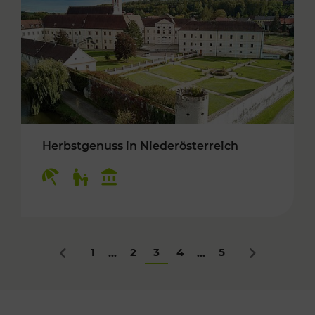
Herbstgenuss in Niederösterreich
Kategorien: Erholung, Für Kinder, Kulturangeb
1
2
3
4
5
...
...
Zurück
Nächstes