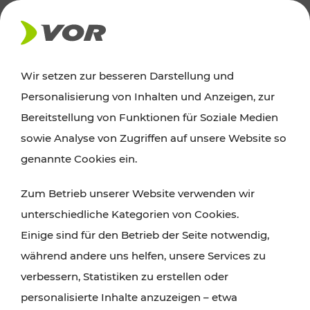
AKTUELLES
Wir setzen zur besseren Darstellung und
Personalisierung von Inhalten und Anzeigen, zur
Ausflugstipps
Bereitstellung von Funktionen für Soziale Medien
sowie Analyse von Zugriffen auf unsere Website so
Wien, Niederösterreich und das Burgenland
genannte Cookies ein.
entdecken: Egal ob Familienabenteuer,
Zum Betrieb unserer Website verwenden wir
Wanderungen, Kultur und Gastronomie,
unterschiedliche Kategorien von Cookies.
Radtouren oder purer Naturgenuss – viele
Einige sind für den Betrieb der Seite notwendig,
Attraktionen sind mit den Ticket- und Fahrplan-
während andere uns helfen, unsere Services zu
Angeboten des VOR gut und schnell erreichbar.
verbessern, Statistiken zu erstellen oder
personalisierte Inhalte anzuzeigen – etwa
ROUTE PLANEN