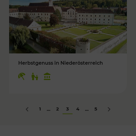
Herbstgenuss in Niederösterreich
Kategorien: Erholung, Für Kinder, Kulturangeb
1
2
3
4
5
...
...
Zurück
Nächstes