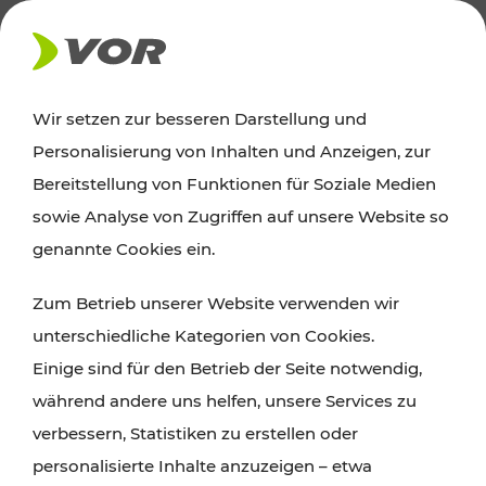
AKTUELLES
Wir setzen zur besseren Darstellung und
Personalisierung von Inhalten und Anzeigen, zur
Ausflugstipps
Bereitstellung von Funktionen für Soziale Medien
sowie Analyse von Zugriffen auf unsere Website so
Wien, Niederösterreich und das Burgenland
genannte Cookies ein.
entdecken: Egal ob Familienabenteuer,
Zum Betrieb unserer Website verwenden wir
Wanderungen, Kultur und Gastronomie,
unterschiedliche Kategorien von Cookies.
Radtouren oder purer Naturgenuss – viele
Einige sind für den Betrieb der Seite notwendig,
Attraktionen sind mit den Ticket- und Fahrplan-
während andere uns helfen, unsere Services zu
Angeboten des VOR gut und schnell erreichbar.
verbessern, Statistiken zu erstellen oder
personalisierte Inhalte anzuzeigen – etwa
ROUTE PLANEN