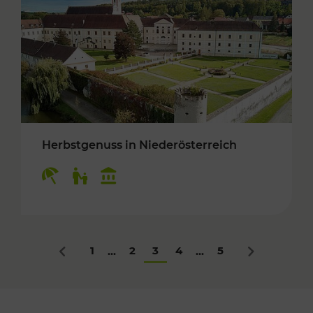
Herbstgenuss in Niederösterreich
Kategorien: Erholung, Für Kinder, Kulturangeb
1
2
3
4
5
...
...
Zurück
Nächstes