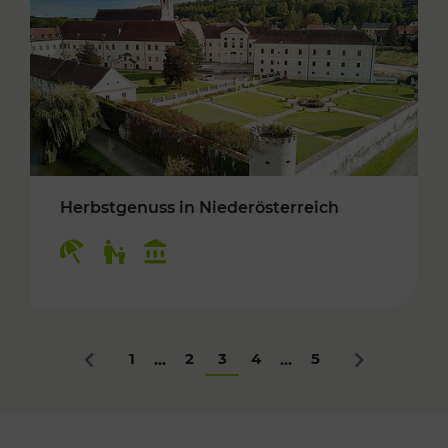
Herbstgenuss in Niederösterreich
Kategorien: Erholung, Für Kinder, Kulturangeb
1
2
3
4
5
...
...
Zurück
Nächstes