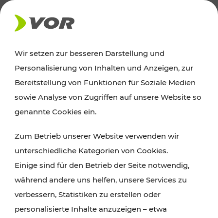
AKTUELLES
Wir setzen zur besseren Darstellung und
Personalisierung von Inhalten und Anzeigen, zur
Ausflugstipps
Bereitstellung von Funktionen für Soziale Medien
sowie Analyse von Zugriffen auf unsere Website so
Wien, Niederösterreich und das Burgenland
genannte Cookies ein.
entdecken: Egal ob Familienabenteuer,
Zum Betrieb unserer Website verwenden wir
Wanderungen, Kultur und Gastronomie,
unterschiedliche Kategorien von Cookies.
Radtouren oder purer Naturgenuss – viele
Einige sind für den Betrieb der Seite notwendig,
Attraktionen sind mit den Ticket- und Fahrplan-
während andere uns helfen, unsere Services zu
Angeboten des VOR gut und schnell erreichbar.
verbessern, Statistiken zu erstellen oder
personalisierte Inhalte anzuzeigen – etwa
ROUTE PLANEN