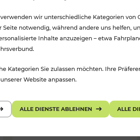
Ausflugsbahnen und
 verwenden wir unterschiedliche Kategorien von 
Radtramper
er Seite notwendig, während andere uns helfen, un
Kategorien: Erholung, Radwege, Fü
 personalisierte Inhalte anzuzeigen – etwa Fahrp
ehrsverbund.
e Kategorien Sie zulassen möchten. Ihre Präferen
 unserer Website anpassen.
ALLE DIENSTE ABLEHNEN
ALLE D