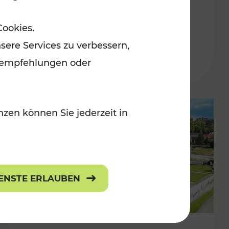
Burgenland
Cookies.
Kategorien: Erholung, Radwege, Für
sere Services zu verbessern,
r Kinder
lanempfehlungen oder
zen können Sie jederzeit in
IENSTE ERLAUBEN