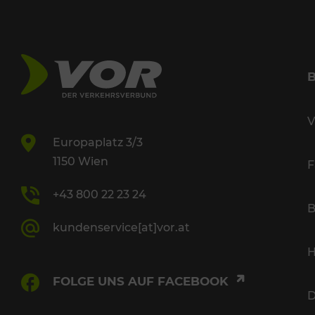
V
Europaplatz 3/3
1150 Wien
F
+43 800 22 23 24
B
kundenservice[at]vor.at
H
FOLGE UNS AUF FACEBOOK
D