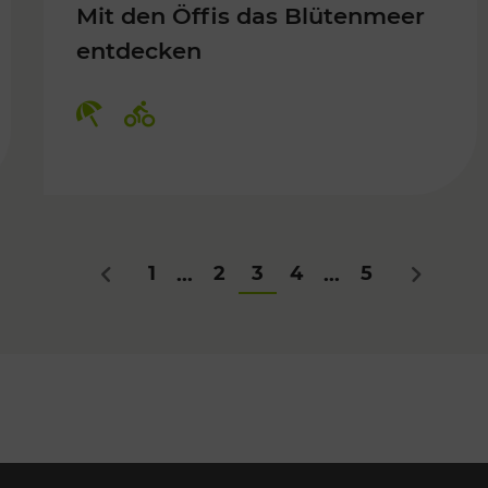
Mit den Öffis das Blütenmeer
entdecken
Kategorien: Erholung, Radwege
1
2
3
4
5
...
...
Zurück
Nächstes