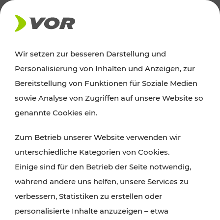
AKTUELLES
Wir setzen zur besseren Darstellung und
Personalisierung von Inhalten und Anzeigen, zur
Ausflugstipps
Bereitstellung von Funktionen für Soziale Medien
sowie Analyse von Zugriffen auf unsere Website so
Wien, Niederösterreich und das Burgenland
genannte Cookies ein.
entdecken: Egal ob Familienabenteuer,
Zum Betrieb unserer Website verwenden wir
Wanderungen, Kultur und Gastronomie,
unterschiedliche Kategorien von Cookies.
Radtouren oder purer Naturgenuss – viele
Einige sind für den Betrieb der Seite notwendig,
Attraktionen sind mit den Ticket- und Fahrplan-
während andere uns helfen, unsere Services zu
Angeboten des VOR gut und schnell erreichbar.
verbessern, Statistiken zu erstellen oder
personalisierte Inhalte anzuzeigen – etwa
ROUTE PLANEN