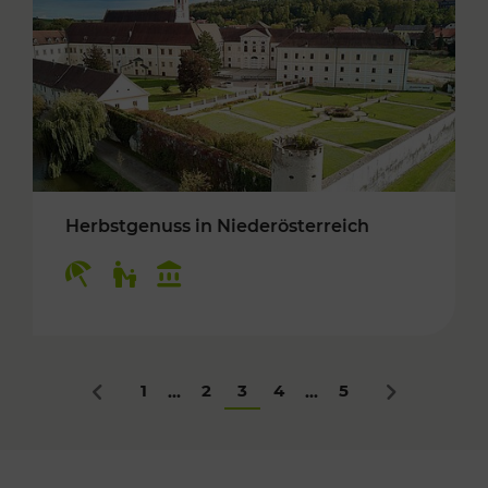
Herbstgenuss in Niederösterreich
Kategorien: Erholung, Für Kinder, Kulturangeb
1
2
3
4
5
...
...
Zurück
Nächstes