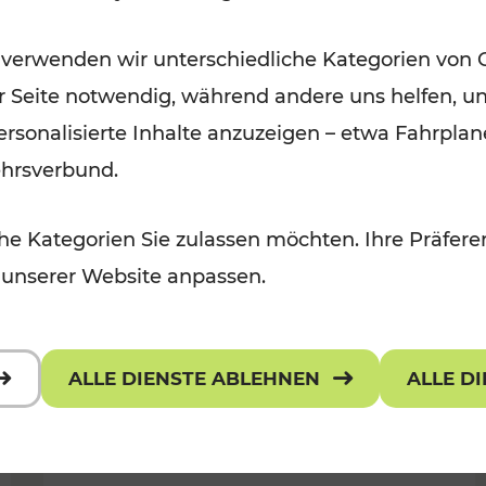
Ausflugsbahnen und
 verwenden wir unterschiedliche Kategorien von 
Radtramper
er Seite notwendig, während andere uns helfen, un
Kategorien: Erholung, Radwege, Fü
 personalisierte Inhalte anzuzeigen – etwa Fahrp
ehrsverbund.
e Kategorien Sie zulassen möchten. Ihre Präferen
 unserer Website anpassen.
ALLE DIENSTE ABLEHNEN
ALLE D