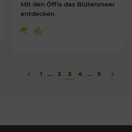
Mit den Öffis das Blütenmeer
entdecken
Kategorien: Erholung, Radwege
1
2
3
4
5
...
...
Zurück
Nächstes