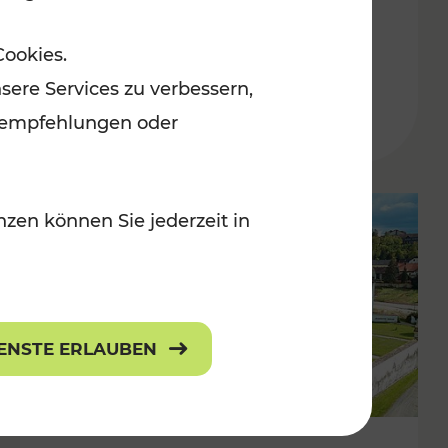
Burgenland
Cookies.
Kategorien: Erholung, Radwege, Für
sere Services zu verbessern,
r Kinder
lanempfehlungen oder
zen können Sie jederzeit in
IENSTE ERLAUBEN