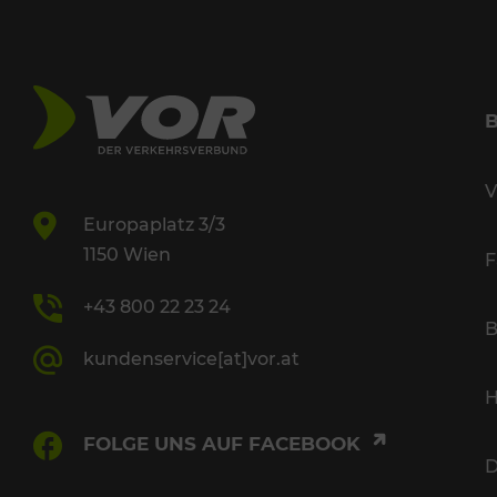
V
Europaplatz 3/3
1150 Wien
F
+43 800 22 23 24
B
kundenservice[at]vor.at
H
FOLGE UNS AUF FACEBOOK
D