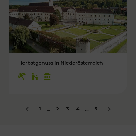
Herbstgenuss in Niederösterreich
Kategorien: Erholung, Für Kinder, Kulturangeb
1
2
3
4
5
...
...
Zurück
Nächstes