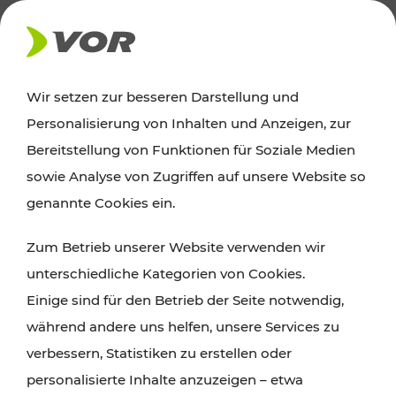
AKTUELLES
Wir setzen zur besseren Darstellung und
Personalisierung von Inhalten und Anzeigen, zur
Ausflugstipps
Bereitstellung von Funktionen für Soziale Medien
sowie Analyse von Zugriffen auf unsere Website so
Wien, Niederösterreich und das Burgenland
genannte Cookies ein.
entdecken: Egal ob Familienabenteuer,
Zum Betrieb unserer Website verwenden wir
Wanderungen, Kultur und Gastronomie,
unterschiedliche Kategorien von Cookies.
Radtouren oder purer Naturgenuss – viele
Einige sind für den Betrieb der Seite notwendig,
Attraktionen sind mit den Ticket- und Fahrplan-
während andere uns helfen, unsere Services zu
Angeboten des VOR gut und schnell erreichbar.
verbessern, Statistiken zu erstellen oder
personalisierte Inhalte anzuzeigen – etwa
ROUTE PLANEN