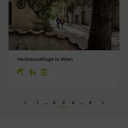
Herbstausflüge in Wien
Kategorien: Erholung, Für Kinder, Kulturangeb
1
2
3
4
5
...
...
Zurück
Nächstes