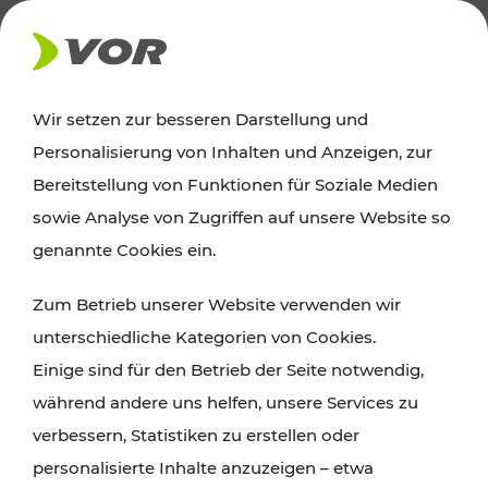
AKTUELLES
Wir setzen zur besseren Darstellung und
Personalisierung von Inhalten und Anzeigen, zur
Ausflugstipps
Bereitstellung von Funktionen für Soziale Medien
sowie Analyse von Zugriffen auf unsere Website so
Wien, Niederösterreich und das Burgenland
genannte Cookies ein.
entdecken: Egal ob Familienabenteuer,
Zum Betrieb unserer Website verwenden wir
Wanderungen, Kultur und Gastronomie,
unterschiedliche Kategorien von Cookies.
Radtouren oder purer Naturgenuss – viele
Einige sind für den Betrieb der Seite notwendig,
Attraktionen sind mit den Ticket- und Fahrplan-
während andere uns helfen, unsere Services zu
Angeboten des VOR gut und schnell erreichbar.
verbessern, Statistiken zu erstellen oder
personalisierte Inhalte anzuzeigen – etwa
ROUTE PLANEN