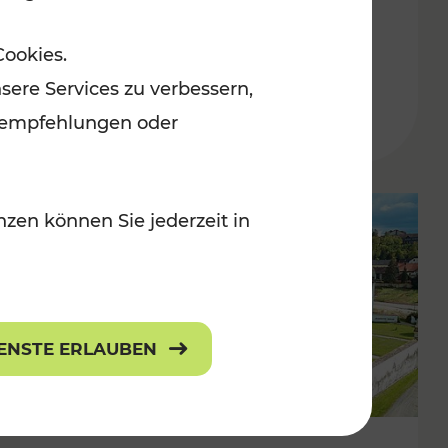
Burgenland
Cookies.
Kategorien: Erholung, Radwege, Für
sere Services zu verbessern,
r Kinder
lanempfehlungen oder
zen können Sie jederzeit in
IENSTE ERLAUBEN