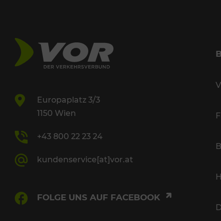
V
Europaplatz 3/3
1150 Wien
F
+43 800 22 23 24
B
kundenservice[at]vor.at
H
FOLGE UNS AUF FACEBOOK
D