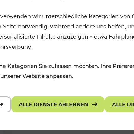
Ausflugsbahnen und
 verwenden wir unterschiedliche Kategorien von 
Radtramper
er Seite notwendig, während andere uns helfen, un
Kategorien: Erholung, Radwege, Fü
 personalisierte Inhalte anzuzeigen – etwa Fahrp
ehrsverbund.
e Kategorien Sie zulassen möchten. Ihre Präferen
 unserer Website anpassen.
ALLE DIENSTE ABLEHNEN
ALLE D