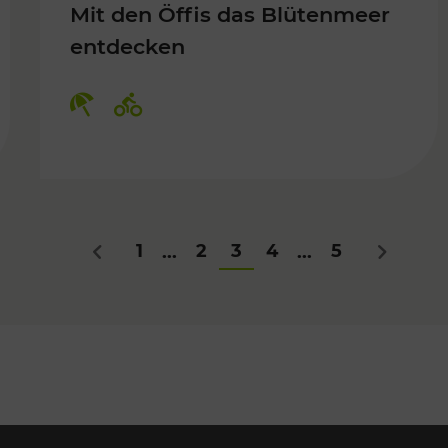
Mit den Öffis das Blütenmeer
entdecken
Kategorien: Erholung, Radwege
1
2
3
4
5
...
...
Zurück
Nächstes