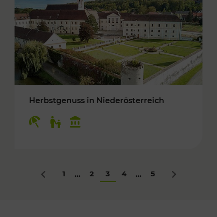
Herbstgenuss in Niederösterreich
Kategorien: Erholung, Für Kinder, Kulturangeb
1
2
3
4
5
...
...
Zurück
Nächstes