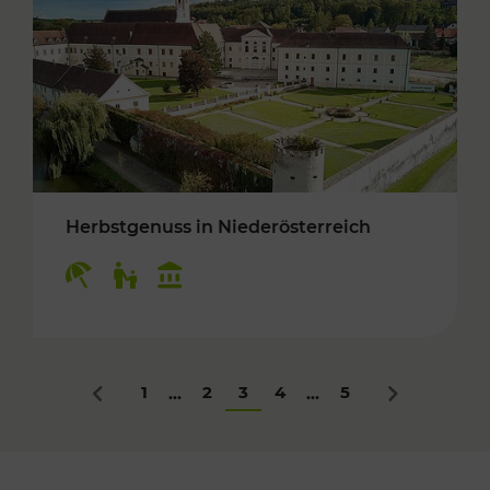
Herbstgenuss in Niederösterreich
Kategorien: Erholung, Für Kinder, Kulturangeb
1
2
3
4
5
...
...
Zurück
Nächstes