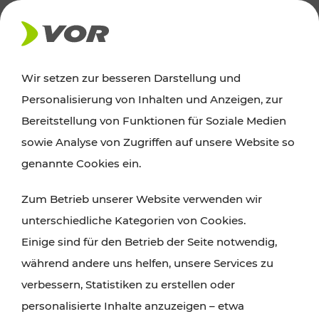
AKTUELLES
Wir setzen zur besseren Darstellung und
Personalisierung von Inhalten und Anzeigen, zur
Ausflugstipps
Bereitstellung von Funktionen für Soziale Medien
sowie Analyse von Zugriffen auf unsere Website so
Wien, Niederösterreich und das Burgenland
genannte Cookies ein.
entdecken: Egal ob Familienabenteuer,
Zum Betrieb unserer Website verwenden wir
Wanderungen, Kultur und Gastronomie,
unterschiedliche Kategorien von Cookies.
Radtouren oder purer Naturgenuss – viele
Einige sind für den Betrieb der Seite notwendig,
Attraktionen sind mit den Ticket- und Fahrplan-
während andere uns helfen, unsere Services zu
Angeboten des VOR gut und schnell erreichbar.
verbessern, Statistiken zu erstellen oder
personalisierte Inhalte anzuzeigen – etwa
ROUTE PLANEN