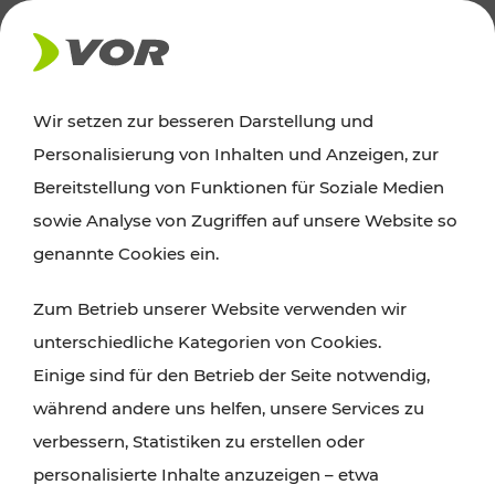
AKTUELLES
Wir setzen zur besseren Darstellung und
Personalisierung von Inhalten und Anzeigen, zur
Ausflugstipps
Bereitstellung von Funktionen für Soziale Medien
sowie Analyse von Zugriffen auf unsere Website so
Wien, Niederösterreich und das Burgenland
genannte Cookies ein.
entdecken: Egal ob Familienabenteuer,
Zum Betrieb unserer Website verwenden wir
Wanderungen, Kultur und Gastronomie,
unterschiedliche Kategorien von Cookies.
Radtouren oder purer Naturgenuss – viele
Einige sind für den Betrieb der Seite notwendig,
Attraktionen sind mit den Ticket- und Fahrplan-
während andere uns helfen, unsere Services zu
Angeboten des VOR gut und schnell erreichbar.
verbessern, Statistiken zu erstellen oder
personalisierte Inhalte anzuzeigen – etwa
ROUTE PLANEN