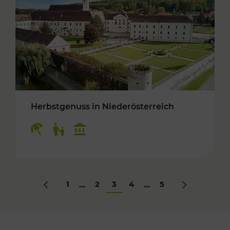
Herbstgenuss in Niederösterreich
Kategorien: Erholung, Für Kinder, Kulturangeb
1
2
3
4
5
...
...
Zurück
Nächstes