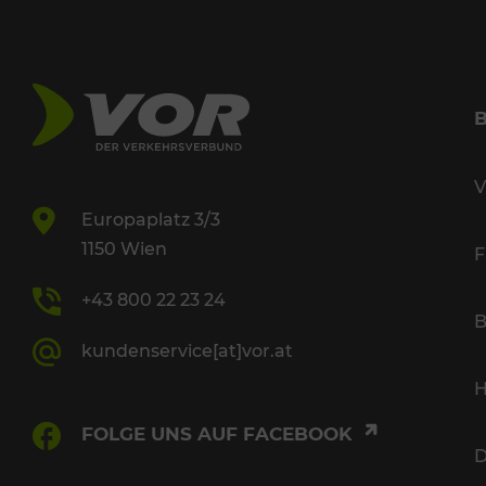
V
Europaplatz 3/3
1150 Wien
F
+43 800 22 23 24
B
kundenservice[at]vor.at
H
FOLGE UNS AUF FACEBOOK
D