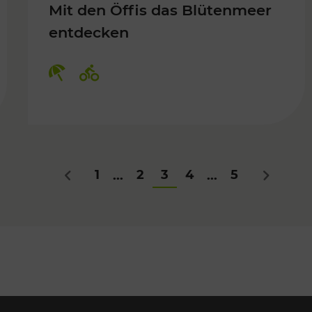
Mit den Öffis das Blütenmeer
entdecken
Kategorien: Erholung, Radwege
1
2
3
4
5
...
...
Zurück
Nächstes