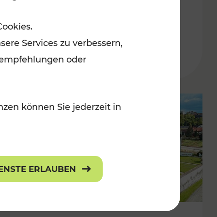
Burgenland
Cookies.
Kategorien: Erholung, Radwege, Für
sere Services zu verbessern,
r Kinder
lanempfehlungen oder
zen können Sie jederzeit in
IENSTE ERLAUBEN