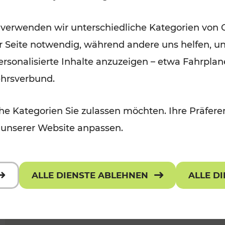
Ausflugsbahnen und
 verwenden wir unterschiedliche Kategorien von 
Radtramper
er Seite notwendig, während andere uns helfen, un
Kategorien: Erholung, Radwege, Fü
 personalisierte Inhalte anzuzeigen – etwa Fahrp
ehrsverbund.
e Kategorien Sie zulassen möchten. Ihre Präferen
 unserer Website anpassen.
ALLE DIENSTE ABLEHNEN
ALLE D