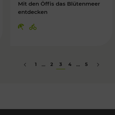
Mit den Öffis das Blütenmeer
entdecken
Kategorien: Erholung, Radwege
1
2
3
4
5
...
...
Zurück
Nächstes