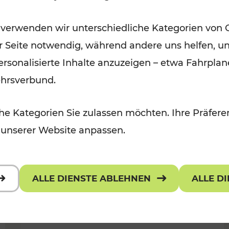
Ausflugsbahnen und
 verwenden wir unterschiedliche Kategorien von 
Radtramper
er Seite notwendig, während andere uns helfen, un
Kategorien: Erholung, Radwege, Fü
 personalisierte Inhalte anzuzeigen – etwa Fahrp
ehrsverbund.
e Kategorien Sie zulassen möchten. Ihre Präferen
 unserer Website anpassen.
ALLE DIENSTE ABLEHNEN
ALLE D