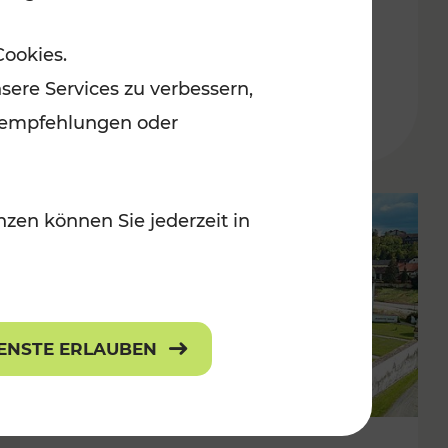
Burgenland
Cookies.
Kategorien: Erholung, Radwege, Für
sere Services zu verbessern,
r Kinder
lanempfehlungen oder
zen können Sie jederzeit in
IENSTE ERLAUBEN