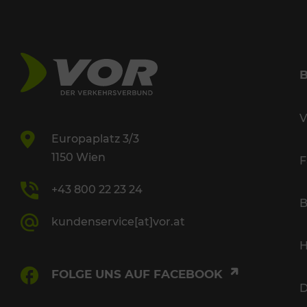
V
Europaplatz 3/3
1150 Wien
F
+43 800 22 23 24
B
kundenservice[at]vor.at
H
FOLGE UNS AUF FACEBOOK
D