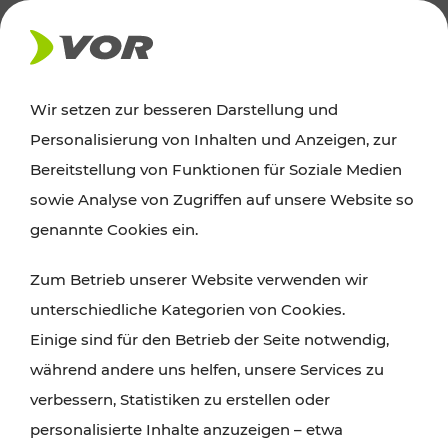
AKTUELLES
Wir setzen zur besseren Darstellung und
Personalisierung von Inhalten und Anzeigen, zur
Ausflugstipps
Bereitstellung von Funktionen für Soziale Medien
sowie Analyse von Zugriffen auf unsere Website so
Wien, Niederösterreich und das Burgenland
genannte Cookies ein.
entdecken: Egal ob Familienabenteuer,
Zum Betrieb unserer Website verwenden wir
Wanderungen, Kultur und Gastronomie,
unterschiedliche Kategorien von Cookies.
Radtouren oder purer Naturgenuss – viele
Einige sind für den Betrieb der Seite notwendig,
Attraktionen sind mit den Ticket- und Fahrplan-
während andere uns helfen, unsere Services zu
Angeboten des VOR gut und schnell erreichbar.
verbessern, Statistiken zu erstellen oder
personalisierte Inhalte anzuzeigen – etwa
ROUTE PLANEN