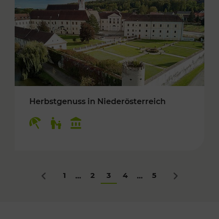
Herbstgenuss in Niederösterreich
Kategorien: Erholung, Für Kinder, Kulturangeb
1
2
3
4
5
...
...
Zurück
Nächstes