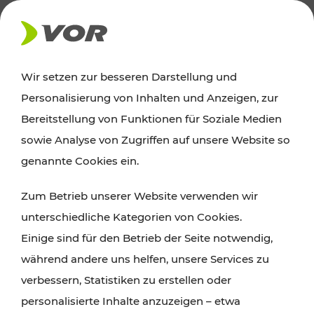
AKTUELLES
Wir setzen zur besseren Darstellung und
Personalisierung von Inhalten und Anzeigen, zur
Ausflugstipps
Bereitstellung von Funktionen für Soziale Medien
sowie Analyse von Zugriffen auf unsere Website so
Wien, Niederösterreich und das Burgenland
genannte Cookies ein.
entdecken: Egal ob Familienabenteuer,
Zum Betrieb unserer Website verwenden wir
Wanderungen, Kultur und Gastronomie,
unterschiedliche Kategorien von Cookies.
Radtouren oder purer Naturgenuss – viele
Einige sind für den Betrieb der Seite notwendig,
Attraktionen sind mit den Ticket- und Fahrplan-
während andere uns helfen, unsere Services zu
Angeboten des VOR gut und schnell erreichbar.
verbessern, Statistiken zu erstellen oder
personalisierte Inhalte anzuzeigen – etwa
ROUTE PLANEN