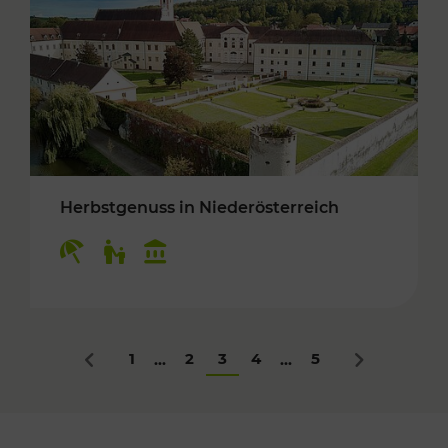
Herbstgenuss in Niederösterreich
Kategorien: Erholung, Für Kinder, Kulturangeb
1
2
3
4
5
...
...
Zurück
Nächstes