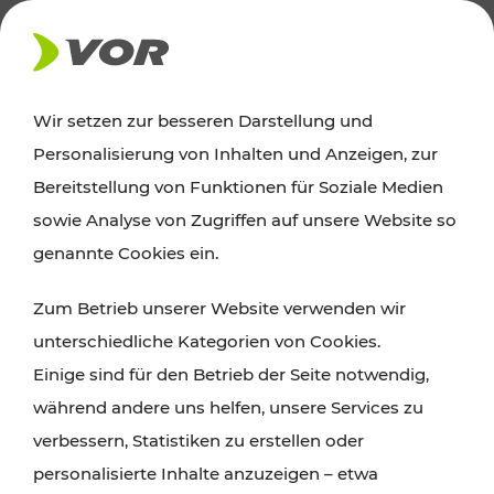
AKTUELLES
Wir setzen zur besseren Darstellung und
Personalisierung von Inhalten und Anzeigen, zur
Ausflugstipps
Bereitstellung von Funktionen für Soziale Medien
sowie Analyse von Zugriffen auf unsere Website so
Wien, Niederösterreich und das Burgenland
genannte Cookies ein.
entdecken: Egal ob Familienabenteuer,
Zum Betrieb unserer Website verwenden wir
Wanderungen, Kultur und Gastronomie,
unterschiedliche Kategorien von Cookies.
Radtouren oder purer Naturgenuss – viele
Einige sind für den Betrieb der Seite notwendig,
Attraktionen sind mit den Ticket- und Fahrplan-
während andere uns helfen, unsere Services zu
Angeboten des VOR gut und schnell erreichbar.
verbessern, Statistiken zu erstellen oder
personalisierte Inhalte anzuzeigen – etwa
ROUTE PLANEN