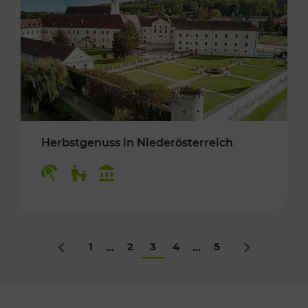
Herbstgenuss in Niederösterreich
Kategorien: Erholung, Für Kinder, Kulturangeb
1
2
3
4
5
...
...
Zurück
Nächstes