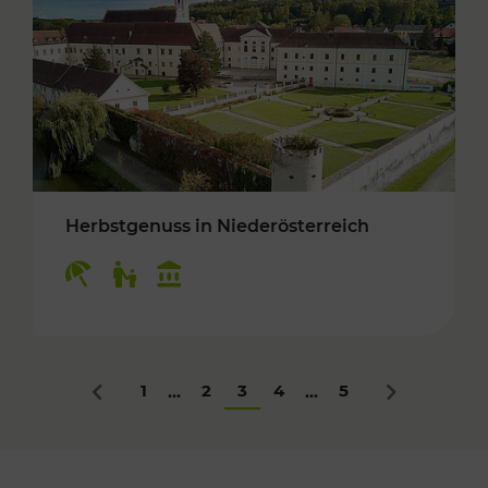
Herbstgenuss in Niederösterreich
Kategorien: Erholung, Für Kinder, Kulturangeb
1
2
3
4
5
...
...
Zurück
Nächstes