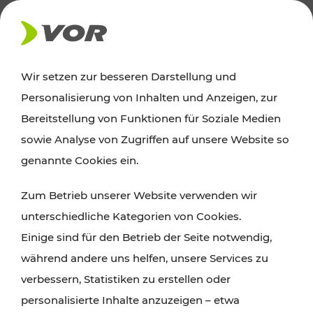
AKTUELLES
Wir setzen zur besseren Darstellung und
Personalisierung von Inhalten und Anzeigen, zur
Ausflugstipps
Bereitstellung von Funktionen für Soziale Medien
sowie Analyse von Zugriffen auf unsere Website so
Wien, Niederösterreich und das Burgenland
genannte Cookies ein.
entdecken: Egal ob Familienabenteuer,
Zum Betrieb unserer Website verwenden wir
Wanderungen, Kultur und Gastronomie,
unterschiedliche Kategorien von Cookies.
Radtouren oder purer Naturgenuss – viele
Einige sind für den Betrieb der Seite notwendig,
Attraktionen sind mit den Ticket- und Fahrplan-
während andere uns helfen, unsere Services zu
Angeboten des VOR gut und schnell erreichbar.
verbessern, Statistiken zu erstellen oder
personalisierte Inhalte anzuzeigen – etwa
ROUTE PLANEN