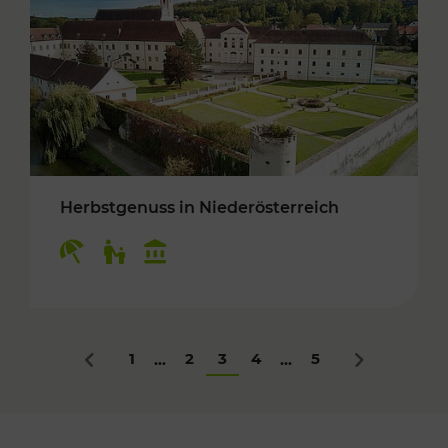
Herbstgenuss in Niederösterreich
Kategorien: Erholung, Für Kinder, Kulturangeb
1
2
3
4
5
...
...
Zurück
Nächstes