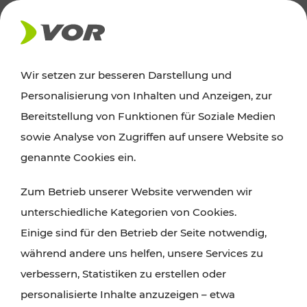
AKTUELLES
Wir setzen zur besseren Darstellung und
Personalisierung von Inhalten und Anzeigen, zur
Ausflugstipps
Bereitstellung von Funktionen für Soziale Medien
sowie Analyse von Zugriffen auf unsere Website so
Wien, Niederösterreich und das Burgenland
genannte Cookies ein.
entdecken: Egal ob Familienabenteuer,
Zum Betrieb unserer Website verwenden wir
Wanderungen, Kultur und Gastronomie,
unterschiedliche Kategorien von Cookies.
Radtouren oder purer Naturgenuss – viele
Einige sind für den Betrieb der Seite notwendig,
Attraktionen sind mit den Ticket- und Fahrplan-
während andere uns helfen, unsere Services zu
Angeboten des VOR gut und schnell erreichbar.
verbessern, Statistiken zu erstellen oder
personalisierte Inhalte anzuzeigen – etwa
ROUTE PLANEN