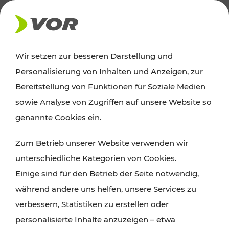
AKTUELLES
Wir setzen zur besseren Darstellung und
Personalisierung von Inhalten und Anzeigen, zur
Ausflugstipps
Bereitstellung von Funktionen für Soziale Medien
sowie Analyse von Zugriffen auf unsere Website so
Wien, Niederösterreich und das Burgenland
genannte Cookies ein.
entdecken: Egal ob Familienabenteuer,
Zum Betrieb unserer Website verwenden wir
Wanderungen, Kultur und Gastronomie,
unterschiedliche Kategorien von Cookies.
Radtouren oder purer Naturgenuss – viele
Einige sind für den Betrieb der Seite notwendig,
Attraktionen sind mit den Ticket- und Fahrplan-
während andere uns helfen, unsere Services zu
Angeboten des VOR gut und schnell erreichbar.
verbessern, Statistiken zu erstellen oder
personalisierte Inhalte anzuzeigen – etwa
ROUTE PLANEN