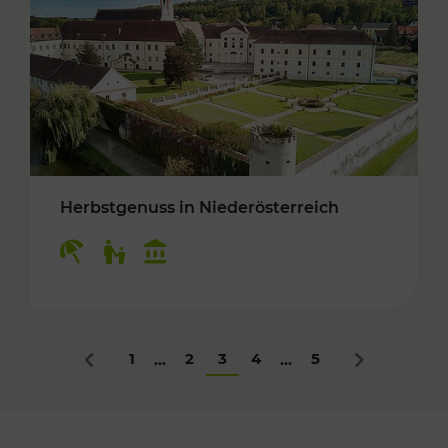
Herbstgenuss in Niederösterreich
Kategorien: Erholung, Für Kinder, Kulturangeb
1
2
3
4
5
...
...
Zurück
Nächstes