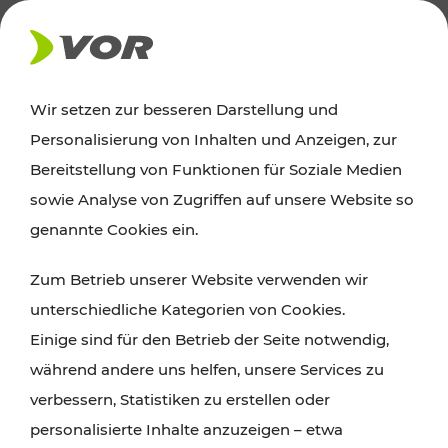
AKTUELLES
Wir setzen zur besseren Darstellung und
Personalisierung von Inhalten und Anzeigen, zur
Ausflugstipps
Bereitstellung von Funktionen für Soziale Medien
sowie Analyse von Zugriffen auf unsere Website so
Wien, Niederösterreich und das Burgenland
genannte Cookies ein.
entdecken: Egal ob Familienabenteuer,
Zum Betrieb unserer Website verwenden wir
Wanderungen, Kultur und Gastronomie,
unterschiedliche Kategorien von Cookies.
Radtouren oder purer Naturgenuss – viele
Einige sind für den Betrieb der Seite notwendig,
Attraktionen sind mit den Ticket- und Fahrplan-
während andere uns helfen, unsere Services zu
Angeboten des VOR gut und schnell erreichbar.
verbessern, Statistiken zu erstellen oder
personalisierte Inhalte anzuzeigen – etwa
ROUTE PLANEN