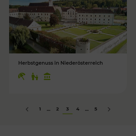
Herbstgenuss in Niederösterreich
Kategorien: Erholung, Für Kinder, Kulturangeb
1
2
3
4
5
...
...
Zurück
Nächstes