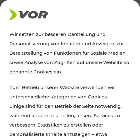
AKTUELLES
Wir setzen zur besseren Darstellung und
Personalisierung von Inhalten und Anzeigen, zur
Ausflugstipps
Bereitstellung von Funktionen für Soziale Medien
sowie Analyse von Zugriffen auf unsere Website so
Wien, Niederösterreich und das Burgenland
genannte Cookies ein.
entdecken: Egal ob Familienabenteuer,
Zum Betrieb unserer Website verwenden wir
Wanderungen, Kultur und Gastronomie,
unterschiedliche Kategorien von Cookies.
Radtouren oder purer Naturgenuss – viele
Einige sind für den Betrieb der Seite notwendig,
Attraktionen sind mit den Ticket- und Fahrplan-
während andere uns helfen, unsere Services zu
Angeboten des VOR gut und schnell erreichbar.
verbessern, Statistiken zu erstellen oder
personalisierte Inhalte anzuzeigen – etwa
ROUTE PLANEN