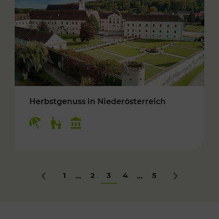
Herbstgenuss in Niederösterreich
Kategorien: Erholung, Für Kinder, Kulturangeb
1
2
3
4
5
...
...
Zurück
Nächstes