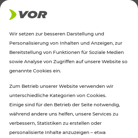
AKTUELLES
Wir setzen zur besseren Darstellung und
Personalisierung von Inhalten und Anzeigen, zur
Ausflugstipps
Bereitstellung von Funktionen für Soziale Medien
sowie Analyse von Zugriffen auf unsere Website so
Wien, Niederösterreich und das Burgenland
genannte Cookies ein.
entdecken: Egal ob Familienabenteuer,
Zum Betrieb unserer Website verwenden wir
Wanderungen, Kultur und Gastronomie,
unterschiedliche Kategorien von Cookies.
Radtouren oder purer Naturgenuss – viele
Einige sind für den Betrieb der Seite notwendig,
Attraktionen sind mit den Ticket- und Fahrplan-
während andere uns helfen, unsere Services zu
Angeboten des VOR gut und schnell erreichbar.
verbessern, Statistiken zu erstellen oder
personalisierte Inhalte anzuzeigen – etwa
ROUTE PLANEN