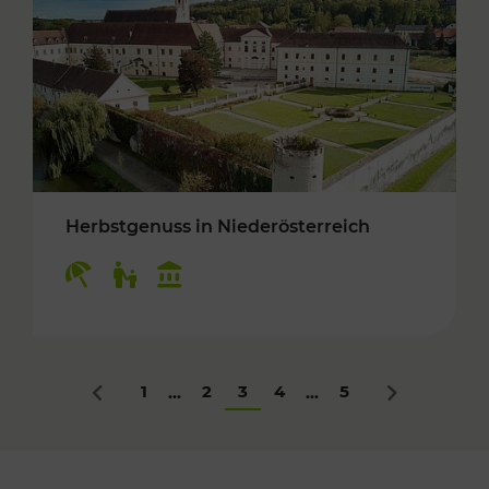
Herbstgenuss in Niederösterreich
Kategorien: Erholung, Für Kinder, Kulturangeb
1
2
3
4
5
...
...
Zurück
Nächstes