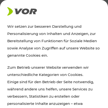
AKTUELLES
Wir setzen zur besseren Darstellung und
Personalisierung von Inhalten und Anzeigen, zur
Ausflugstipps
Bereitstellung von Funktionen für Soziale Medien
sowie Analyse von Zugriffen auf unsere Website so
Wien, Niederösterreich und das Burgenland
genannte Cookies ein.
entdecken: Egal ob Familienabenteuer,
Zum Betrieb unserer Website verwenden wir
Wanderungen, Kultur und Gastronomie,
unterschiedliche Kategorien von Cookies.
Radtouren oder purer Naturgenuss – viele
Einige sind für den Betrieb der Seite notwendig,
Attraktionen sind mit den Ticket- und Fahrplan-
während andere uns helfen, unsere Services zu
Angeboten des VOR gut und schnell erreichbar.
verbessern, Statistiken zu erstellen oder
personalisierte Inhalte anzuzeigen – etwa
ROUTE PLANEN