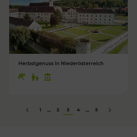
Herbstgenuss in Niederösterreich
Kategorien: Erholung, Für Kinder, Kulturangeb
1
2
3
4
5
...
...
Zurück
Nächstes