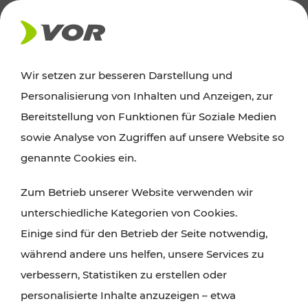
AKTUELLES
Wir setzen zur besseren Darstellung und
Personalisierung von Inhalten und Anzeigen, zur
Ausflugstipps
Bereitstellung von Funktionen für Soziale Medien
sowie Analyse von Zugriffen auf unsere Website so
Wien, Niederösterreich und das Burgenland
genannte Cookies ein.
entdecken: Egal ob Familienabenteuer,
Zum Betrieb unserer Website verwenden wir
Wanderungen, Kultur und Gastronomie,
unterschiedliche Kategorien von Cookies.
Radtouren oder purer Naturgenuss – viele
Einige sind für den Betrieb der Seite notwendig,
Attraktionen sind mit den Ticket- und Fahrplan-
während andere uns helfen, unsere Services zu
Angeboten des VOR gut und schnell erreichbar.
verbessern, Statistiken zu erstellen oder
personalisierte Inhalte anzuzeigen – etwa
ROUTE PLANEN