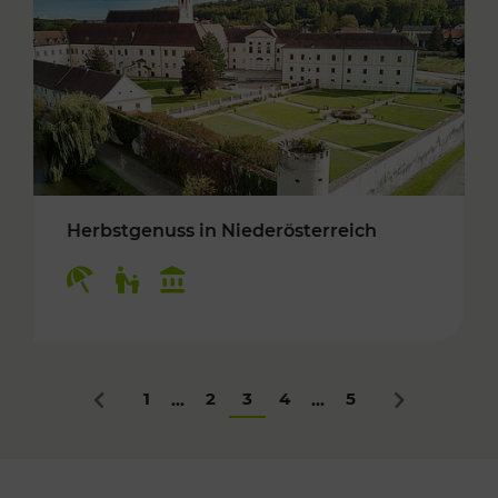
Herbstgenuss in Niederösterreich
Kategorien: Erholung, Für Kinder, Kulturangeb
1
2
3
4
5
...
...
Zurück
Nächstes