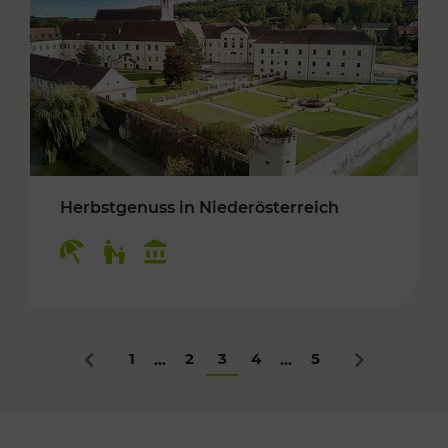
Herbstgenuss in Niederösterreich
Kategorien: Erholung, Für Kinder, Kulturangeb
1
2
3
4
5
...
...
Zurück
Nächstes