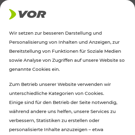
AKTUELLES
Wir setzen zur besseren Darstellung und
Personalisierung von Inhalten und Anzeigen, zur
Ausflugstipps
Bereitstellung von Funktionen für Soziale Medien
sowie Analyse von Zugriffen auf unsere Website so
Wien, Niederösterreich und das Burgenland
genannte Cookies ein.
entdecken: Egal ob Familienabenteuer,
Zum Betrieb unserer Website verwenden wir
Wanderungen, Kultur und Gastronomie,
unterschiedliche Kategorien von Cookies.
Radtouren oder purer Naturgenuss – viele
Einige sind für den Betrieb der Seite notwendig,
Attraktionen sind mit den Ticket- und Fahrplan-
während andere uns helfen, unsere Services zu
Angeboten des VOR gut und schnell erreichbar.
verbessern, Statistiken zu erstellen oder
personalisierte Inhalte anzuzeigen – etwa
ROUTE PLANEN