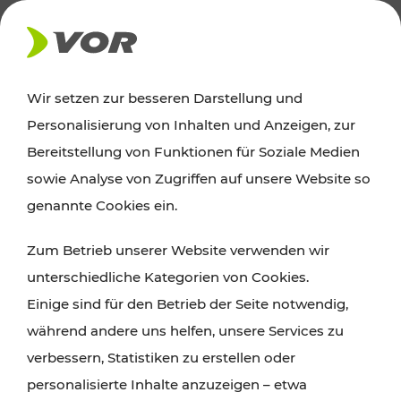
AKTUELLES
Wir setzen zur besseren Darstellung und
Personalisierung von Inhalten und Anzeigen, zur
Ausflugstipps
Bereitstellung von Funktionen für Soziale Medien
sowie Analyse von Zugriffen auf unsere Website so
Wien, Niederösterreich und das Burgenland
genannte Cookies ein.
entdecken: Egal ob Familienabenteuer,
Zum Betrieb unserer Website verwenden wir
Wanderungen, Kultur und Gastronomie,
unterschiedliche Kategorien von Cookies.
Radtouren oder purer Naturgenuss – viele
Einige sind für den Betrieb der Seite notwendig,
Attraktionen sind mit den Ticket- und Fahrplan-
während andere uns helfen, unsere Services zu
Angeboten des VOR gut und schnell erreichbar.
verbessern, Statistiken zu erstellen oder
personalisierte Inhalte anzuzeigen – etwa
ROUTE PLANEN