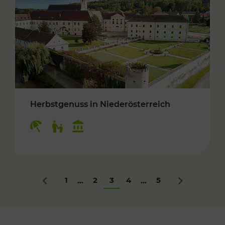
Herbstgenuss in Niederösterreich
Kategorien: Erholung, Für Kinder, Kulturangeb
1
2
3
4
5
...
...
Zurück
Nächstes